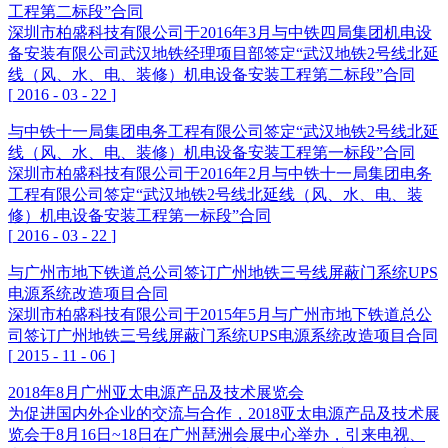
工程第二标段”合同
深圳市柏盛科技有限公司于2016年3月与中铁四局集团机电设
备安装有限公司武汉地铁经理项目部签定“武汉地铁2号线北延
线（风、水、电、装修）机电设备安装工程第二标段”合同
[
2016
-
03
-
22
]
与中铁十一局集团电务工程有限公司签定“武汉地铁2号线北延
线（风、水、电、装修）机电设备安装工程第一标段”合同
深圳市柏盛科技有限公司于2016年2月与中铁十一局集团电务
工程有限公司签定“武汉地铁2号线北延线（风、水、电、装
修）机电设备安装工程第一标段”合同
[
2016
-
03
-
22
]
与广州市地下铁道总公司签订广州地铁三号线屏蔽门系统UPS
电源系统改造项目合同
深圳市柏盛科技有限公司于2015年5月与广州市地下铁道总公
司签订广州地铁三号线屏蔽门系统UPS电源系统改造项目合同
[
2015
-
11
-
06
]
2018年8月广州亚太电源产品及技术展览会
为促进国内外企业的交流与合作，2018亚太电源产品及技术展
览会于8月16日~18日在广州琶洲会展中心举办，引来电视、