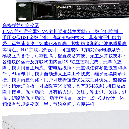
高密版并机逆变器
1kVA 并机逆变器3kVA 并机逆变器主要特点：数字化控制：
采用32位DSP全数字化、高频SPWM技术，具有抗干扰能力
强、运算速度快、智能化程度高、控制精度和输出波形质量高
等特点。N+1并联冗余设计：可组成N+1并联冗余电源系统，
模块互为备份，可靠性高，配置灵活方便。无主从并联技术：
各模块的运行及并联均由内置DSP独立控制完成，无单点故
障，模块间自主均流。带电热拔插：无需做任何参数设置和操
作，即插即用，模块自动进入正常工作状态，维护更换简单快
捷。模块内置旁路：用户可选择逆变优先或旁路优先。监控管
理：指示灯面板，可故障声光报警，具有RS485通讯接口及故
障干接点。保护功能：具有输入过、欠压，输出过、欠压，过
温，短路等保护功能。 功率密度高：采用 19″宽度设计，体
积仅有常规逆变器一半，节约空间，方便并机。