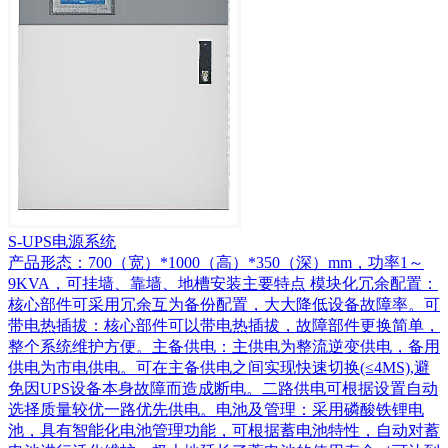
S-UPS电源系统
产品形态：700（宽）*1000（高）*350（深）mm，功率1～
9KVA，可挂墙、靠墙、地槽安装主要特点 模块化冗余配置：
核心部件可采用冗余互为备份配置，大大降低设备故障率。可
带电热插拔：核心部件可以带电热插拔，故障部件更换简单，
整个系统维护方便。主备供电：主供电为整流逆变供电，备用
供电为市电供电。可在主备供电之间实现快速切换(≤4MS),避
免因UPS设备本身故障而造成断电。二路供电可根据设置自动
选择质量较优一路优先供电。电池及管理：采用磷酸铁锂电
池，具有智能化电池管理功能，可根据蓄电池特性，自动对蓄