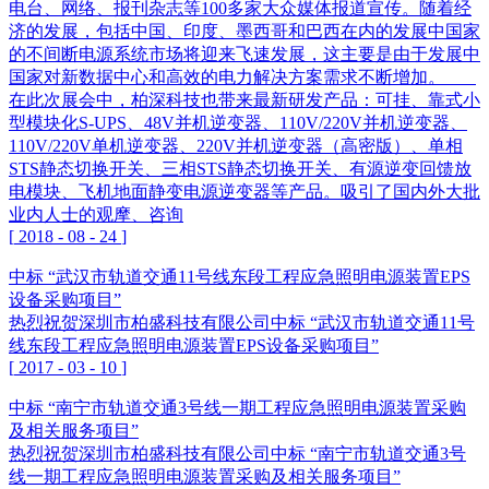
电台、网络、报刊杂志等100多家大众媒体报道宣传。随着经
济的发展，包括中国、印度、墨西哥和巴西在内的发展中国家
的不间断电源系统市场将迎来飞速发展，这主要是由于发展中
国家对新数据中心和高效的电力解决方案需求不断增加。
在此次展会中，柏深科技也带来最新研发产品：可挂、靠式小
型模块化S-UPS、48V并机逆变器、110V/220V并机逆变器、
110V/220V单机逆变器、220V并机逆变器（高密版）、单相
STS静态切换开关、三相STS静态切换开关、有源逆变回馈放
电模块、飞机地面静变电源逆变器等产品。吸引了国内外大批
业内人士的观摩、咨询
[
2018
-
08
-
24
]
中标 “武汉市轨道交通11号线东段工程应急照明电源装置EPS
设备采购项目”
热烈祝贺深圳市柏盛科技有限公司中标 “武汉市轨道交通11号
线东段工程应急照明电源装置EPS设备采购项目”
[
2017
-
03
-
10
]
中标 “南宁市轨道交通3号线一期工程应急照明电源装置采购
及相关服务项目”
热烈祝贺深圳市柏盛科技有限公司中标 “南宁市轨道交通3号
线一期工程应急照明电源装置采购及相关服务项目”