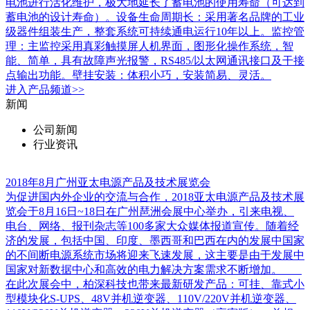
电池进行活化维护，极大地延长了蓄电池的使用寿命（可达到
蓄电池的设计寿命）。设备生命周期长：采用著名品牌的工业
级器件组装生产，整套系统可持续通电运行10年以上。监控管
理：主监控采用真彩触摸屏人机界面，图形化操作系统，智
能、简单，具有故障声光报警，RS485/以太网通讯接口及干接
点输出功能。壁挂安装：体积小巧，安装简易、灵活。
进入
产品
频道>>
新闻
公司新闻
行业资讯
2018年8月广州亚太电源产品及技术展览会
为促进国内外企业的交流与合作，2018亚太电源产品及技术展
览会于8月16日~18日在广州琶洲会展中心举办，引来电视、
电台、网络、报刊杂志等100多家大众媒体报道宣传。随着经
济的发展，包括中国、印度、墨西哥和巴西在内的发展中国家
的不间断电源系统市场将迎来飞速发展，这主要是由于发展中
国家对新数据中心和高效的电力解决方案需求不断增加。
在此次展会中，柏深科技也带来最新研发产品：可挂、靠式小
型模块化S-UPS、48V并机逆变器、110V/220V并机逆变器、