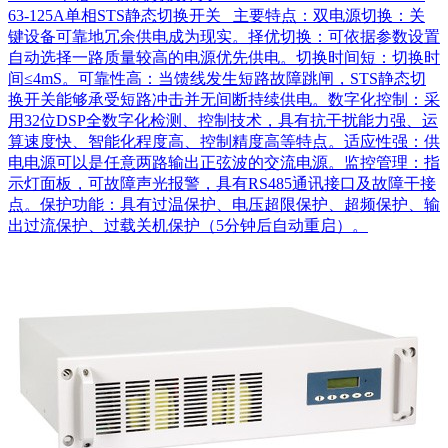
63-125A单相STS静态切换开关 主要特点：双电源切换：关
键设备可靠地冗余供电成为现实。择优切换：可依据参数设置
自动选择一路质量较高的电源优先供电。切换时间短：切换时
间≤4mS。可靠性高：当馈线发生短路故障跳闸，STS静态切
换开关能够承受短路冲击并无间断持续供电。数字化控制：采
用32位DSP全数字化检测、控制技术，具有抗干扰能力强、运
算速度快、智能化程度高、控制精度高等特点。适应性强：供
电电源可以是任意两路输出正弦波的交流电源。监控管理：指
示灯面板，可故障声光报警，具有RS485通讯接口及故障干接
点。保护功能：具有过温保护、电压超限保护、超频保护、输
出过流保护、过载关机保护（5分钟后自动重启）。