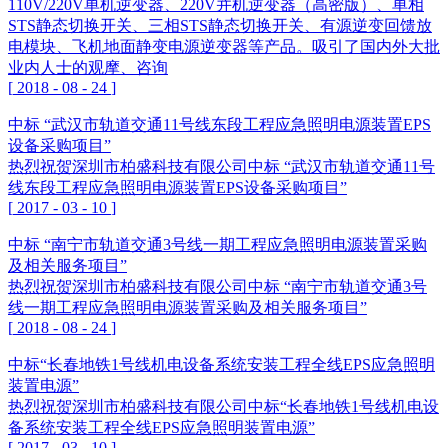
110V/220V单机逆变器、220V并机逆变器（高密版）、单相
STS静态切换开关、三相STS静态切换开关、有源逆变回馈放
电模块、飞机地面静变电源逆变器等产品。吸引了国内外大批
业内人士的观摩、咨询
[
2018
-
08
-
24
]
中标 “武汉市轨道交通11号线东段工程应急照明电源装置EPS
设备采购项目”
热烈祝贺深圳市柏盛科技有限公司中标 “武汉市轨道交通11号
线东段工程应急照明电源装置EPS设备采购项目”
[
2017
-
03
-
10
]
中标 “南宁市轨道交通3号线一期工程应急照明电源装置采购
及相关服务项目”
热烈祝贺深圳市柏盛科技有限公司中标 “南宁市轨道交通3号
线一期工程应急照明电源装置采购及相关服务项目”
[
2018
-
08
-
24
]
中标“长春地铁1号线机电设备系统安装工程全线EPS应急照明
装置电源”
热烈祝贺深圳市柏盛科技有限公司中标“长春地铁1号线机电设
备系统安装工程全线EPS应急照明装置电源”
[
2017
-
03
-
10
]