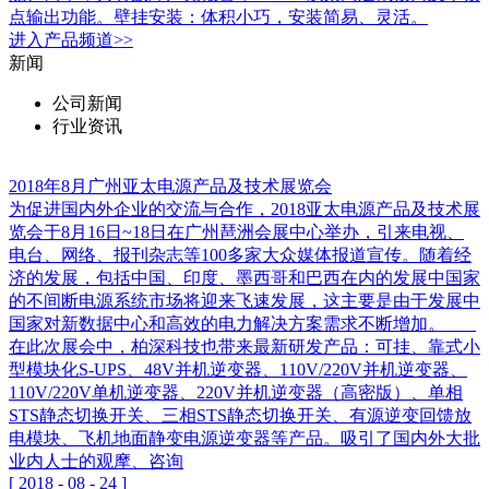
点输出功能。壁挂安装：体积小巧，安装简易、灵活。
进入
产品
频道>>
新闻
公司新闻
行业资讯
2018年8月广州亚太电源产品及技术展览会
为促进国内外企业的交流与合作，2018亚太电源产品及技术展
览会于8月16日~18日在广州琶洲会展中心举办，引来电视、
电台、网络、报刊杂志等100多家大众媒体报道宣传。随着经
济的发展，包括中国、印度、墨西哥和巴西在内的发展中国家
的不间断电源系统市场将迎来飞速发展，这主要是由于发展中
国家对新数据中心和高效的电力解决方案需求不断增加。
在此次展会中，柏深科技也带来最新研发产品：可挂、靠式小
型模块化S-UPS、48V并机逆变器、110V/220V并机逆变器、
110V/220V单机逆变器、220V并机逆变器（高密版）、单相
STS静态切换开关、三相STS静态切换开关、有源逆变回馈放
电模块、飞机地面静变电源逆变器等产品。吸引了国内外大批
业内人士的观摩、咨询
[
2018
-
08
-
24
]