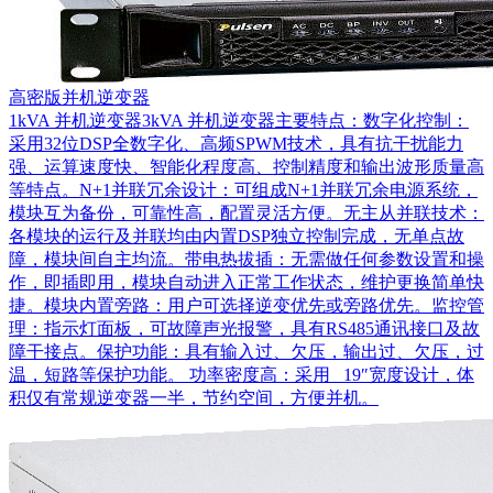
高密版并机逆变器
1kVA 并机逆变器3kVA 并机逆变器主要特点：数字化控制：
采用32位DSP全数字化、高频SPWM技术，具有抗干扰能力
强、运算速度快、智能化程度高、控制精度和输出波形质量高
等特点。N+1并联冗余设计：可组成N+1并联冗余电源系统，
模块互为备份，可靠性高，配置灵活方便。无主从并联技术：
各模块的运行及并联均由内置DSP独立控制完成，无单点故
障，模块间自主均流。带电热拔插：无需做任何参数设置和操
作，即插即用，模块自动进入正常工作状态，维护更换简单快
捷。模块内置旁路：用户可选择逆变优先或旁路优先。监控管
理：指示灯面板，可故障声光报警，具有RS485通讯接口及故
障干接点。保护功能：具有输入过、欠压，输出过、欠压，过
温，短路等保护功能。 功率密度高：采用 19″宽度设计，体
积仅有常规逆变器一半，节约空间，方便并机。