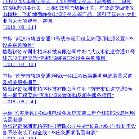
110V/220V单机逆变器、220V并机逆变器（高密版）、单相
STS静态切换开关、三相STS静态切换开关、有源逆变回馈放
电模块、飞机地面静变电源逆变器等产品。吸引了国内外大批
业内人士的观摩、咨询
[
2018
-
08
-
24
]
中标 “武汉市轨道交通11号线东段工程应急照明电源装置EPS
设备采购项目”
热烈祝贺深圳市柏盛科技有限公司中标 “武汉市轨道交通11号
线东段工程应急照明电源装置EPS设备采购项目”
[
2017
-
03
-
10
]
中标 “南宁市轨道交通3号线一期工程应急照明电源装置采购
及相关服务项目”
热烈祝贺深圳市柏盛科技有限公司中标 “南宁市轨道交通3号
线一期工程应急照明电源装置采购及相关服务项目”
[
2018
-
08
-
24
]
中标“长春地铁1号线机电设备系统安装工程全线EPS应急照明
装置电源”
热烈祝贺深圳市柏盛科技有限公司中标“长春地铁1号线机电设
备系统安装工程全线EPS应急照明装置电源”
[
2017
-
03
-
10
]