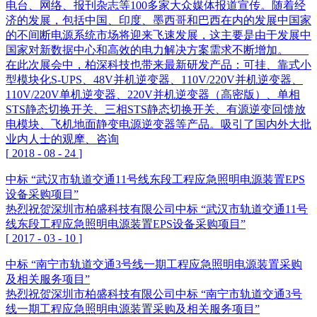
电台、网络、报刊杂志等100多家大众媒体报道宣传。随着经
济的发展，包括中国、印度、墨西哥和巴西在内的发展中国家
的不间断电源系统市场将迎来飞速发展，这主要是由于发展中
国家对新数据中心和高效的电力解决方案需求不断增加。
在此次展会中，柏深科技也带来最新研发产品：可挂、靠式小
型模块化S-UPS、48V并机逆变器、110V/220V并机逆变器、
110V/220V单机逆变器、220V并机逆变器（高密版）、单相
STS静态切换开关、三相STS静态切换开关、有源逆变回馈放
电模块、飞机地面静变电源逆变器等产品。吸引了国内外大批
业内人士的观摩、咨询
[
2018
-
08
-
24
]
中标 “武汉市轨道交通11号线东段工程应急照明电源装置EPS
设备采购项目”
热烈祝贺深圳市柏盛科技有限公司中标 “武汉市轨道交通11号
线东段工程应急照明电源装置EPS设备采购项目”
[
2017
-
03
-
10
]
中标 “南宁市轨道交通3号线一期工程应急照明电源装置采购
及相关服务项目”
热烈祝贺深圳市柏盛科技有限公司中标 “南宁市轨道交通3号
线一期工程应急照明电源装置采购及相关服务项目”