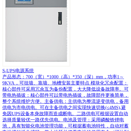
S-UPS电源系统
产品形态：700（宽）*1000（高）*350（深）mm，功率1～
9KVA，可挂墙、靠墙、地槽安装主要特点 模块化冗余配置：
核心部件可采用冗余互为备份配置，大大降低设备故障率。可
带电热插拔：核心部件可以带电热插拔，故障部件更换简单，
整个系统维护方便。主备供电：主供电为整流逆变供电，备用
供电为市电供电。可在主备供电之间实现快速切换(≤4MS),避
免因UPS设备本身故障而造成断电。二路供电可根据设置自动
选择质量较优一路优先供电。电池及管理：采用磷酸铁锂电
池，具有智能化电池管理功能，可根据蓄电池特性，自动对蓄