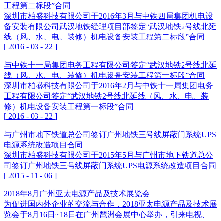
工程第二标段”合同
深圳市柏盛科技有限公司于2016年3月与中铁四局集团机电设
备安装有限公司武汉地铁经理项目部签定“武汉地铁2号线北延
线（风、水、电、装修）机电设备安装工程第二标段”合同
[
2016
-
03
-
22
]
与中铁十一局集团电务工程有限公司签定“武汉地铁2号线北延
线（风、水、电、装修）机电设备安装工程第一标段”合同
深圳市柏盛科技有限公司于2016年2月与中铁十一局集团电务
工程有限公司签定“武汉地铁2号线北延线（风、水、电、装
修）机电设备安装工程第一标段”合同
[
2016
-
03
-
22
]
与广州市地下铁道总公司签订广州地铁三号线屏蔽门系统UPS
电源系统改造项目合同
深圳市柏盛科技有限公司于2015年5月与广州市地下铁道总公
司签订广州地铁三号线屏蔽门系统UPS电源系统改造项目合同
[
2015
-
11
-
06
]
2018年8月广州亚太电源产品及技术展览会
为促进国内外企业的交流与合作，2018亚太电源产品及技术展
览会于8月16日~18日在广州琶洲会展中心举办，引来电视、