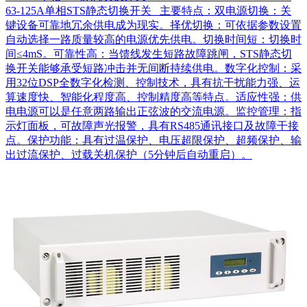
63-125A单相STS静态切换开关 主要特点：双电源切换：关
键设备可靠地冗余供电成为现实。择优切换：可依据参数设置
自动选择一路质量较高的电源优先供电。切换时间短：切换时
间≤4mS。可靠性高：当馈线发生短路故障跳闸，STS静态切
换开关能够承受短路冲击并无间断持续供电。数字化控制：采
用32位DSP全数字化检测、控制技术，具有抗干扰能力强、运
算速度快、智能化程度高、控制精度高等特点。适应性强：供
电电源可以是任意两路输出正弦波的交流电源。监控管理：指
示灯面板，可故障声光报警，具有RS485通讯接口及故障干接
点。保护功能：具有过温保护、电压超限保护、超频保护、输
出过流保护、过载关机保护（5分钟后自动重启）。