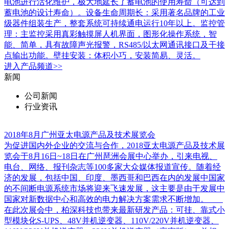
电池进行活化维护，极大地延长了蓄电池的使用寿命（可达到
蓄电池的设计寿命）。设备生命周期长：采用著名品牌的工业
级器件组装生产，整套系统可持续通电运行10年以上。监控管
理：主监控采用真彩触摸屏人机界面，图形化操作系统，智
能、简单，具有故障声光报警，RS485/以太网通讯接口及干接
点输出功能。壁挂安装：体积小巧，安装简易、灵活。
进入
产品
频道>>
新闻
公司新闻
行业资讯
2018年8月广州亚太电源产品及技术展览会
为促进国内外企业的交流与合作，2018亚太电源产品及技术展
览会于8月16日~18日在广州琶洲会展中心举办，引来电视、
电台、网络、报刊杂志等100多家大众媒体报道宣传。随着经
济的发展，包括中国、印度、墨西哥和巴西在内的发展中国家
的不间断电源系统市场将迎来飞速发展，这主要是由于发展中
国家对新数据中心和高效的电力解决方案需求不断增加。
在此次展会中，柏深科技也带来最新研发产品：可挂、靠式小
型模块化S-UPS、48V并机逆变器、110V/220V并机逆变器、