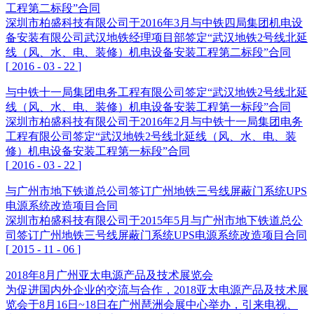
工程第二标段”合同
深圳市柏盛科技有限公司于2016年3月与中铁四局集团机电设
备安装有限公司武汉地铁经理项目部签定“武汉地铁2号线北延
线（风、水、电、装修）机电设备安装工程第二标段”合同
[
2016
-
03
-
22
]
与中铁十一局集团电务工程有限公司签定“武汉地铁2号线北延
线（风、水、电、装修）机电设备安装工程第一标段”合同
深圳市柏盛科技有限公司于2016年2月与中铁十一局集团电务
工程有限公司签定“武汉地铁2号线北延线（风、水、电、装
修）机电设备安装工程第一标段”合同
[
2016
-
03
-
22
]
与广州市地下铁道总公司签订广州地铁三号线屏蔽门系统UPS
电源系统改造项目合同
深圳市柏盛科技有限公司于2015年5月与广州市地下铁道总公
司签订广州地铁三号线屏蔽门系统UPS电源系统改造项目合同
[
2015
-
11
-
06
]
2018年8月广州亚太电源产品及技术展览会
为促进国内外企业的交流与合作，2018亚太电源产品及技术展
览会于8月16日~18日在广州琶洲会展中心举办，引来电视、