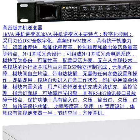
高密版并机逆变器
1kVA 并机逆变器3kVA 并机逆变器主要特点：数字化控制：
采用32位DSP全数字化、高频SPWM技术，具有抗干扰能力
强、运算速度快、智能化程度高、控制精度和输出波形质量高
等特点。N+1并联冗余设计：可组成N+1并联冗余电源系统，
模块互为备份，可靠性高，配置灵活方便。无主从并联技术：
各模块的运行及并联均由内置DSP独立控制完成，无单点故
障，模块间自主均流。带电热拔插：无需做任何参数设置和操
作，即插即用，模块自动进入正常工作状态，维护更换简单快
捷。模块内置旁路：用户可选择逆变优先或旁路优先。监控管
理：指示灯面板，可故障声光报警，具有RS485通讯接口及故
障干接点。保护功能：具有输入过、欠压，输出过、欠压，过
温，短路等保护功能。 功率密度高：采用 19″宽度设计，体
积仅有常规逆变器一半，节约空间，方便并机。