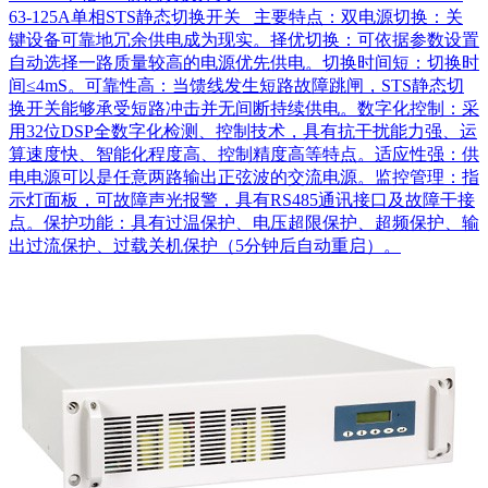
63-125A单相STS静态切换开关 主要特点：双电源切换：关
键设备可靠地冗余供电成为现实。择优切换：可依据参数设置
自动选择一路质量较高的电源优先供电。切换时间短：切换时
间≤4mS。可靠性高：当馈线发生短路故障跳闸，STS静态切
换开关能够承受短路冲击并无间断持续供电。数字化控制：采
用32位DSP全数字化检测、控制技术，具有抗干扰能力强、运
算速度快、智能化程度高、控制精度高等特点。适应性强：供
电电源可以是任意两路输出正弦波的交流电源。监控管理：指
示灯面板，可故障声光报警，具有RS485通讯接口及故障干接
点。保护功能：具有过温保护、电压超限保护、超频保护、输
出过流保护、过载关机保护（5分钟后自动重启）。