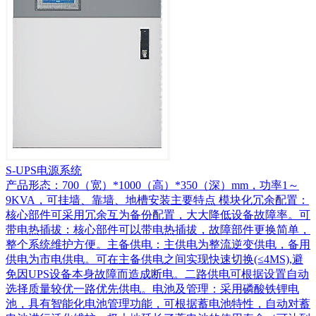
S-UPS电源系统
产品形态：700（宽）*1000（高）*350（深）mm，功率1～
9KVA，可挂墙、靠墙、地槽安装主要特点 模块化冗余配置：
核心部件可采用冗余互为备份配置，大大降低设备故障率。可
带电热插拔：核心部件可以带电热插拔，故障部件更换简单，
整个系统维护方便。主备供电：主供电为整流逆变供电，备用
供电为市电供电。可在主备供电之间实现快速切换(≤4MS),避
免因UPS设备本身故障而造成断电。二路供电可根据设置自动
选择质量较优一路优先供电。电池及管理：采用磷酸铁锂电
池，具有智能化电池管理功能，可根据蓄电池特性，自动对蓄