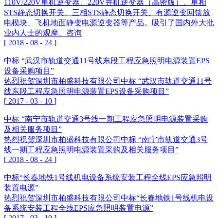
110V/220V单机逆变器、220V并机逆变器（高密版）、单相
STS静态切换开关、三相STS静态切换开关、有源逆变回馈放
电模块、飞机地面静变电源逆变器等产品。吸引了国内外大批
业内人士的观摩、咨询
[
2018
-
08
-
24
]
中标 “武汉市轨道交通11号线东段工程应急照明电源装置EPS
设备采购项目”
热烈祝贺深圳市柏盛科技有限公司中标 “武汉市轨道交通11号
线东段工程应急照明电源装置EPS设备采购项目”
[
2017
-
03
-
10
]
中标 “南宁市轨道交通3号线一期工程应急照明电源装置采购
及相关服务项目”
热烈祝贺深圳市柏盛科技有限公司中标 “南宁市轨道交通3号
线一期工程应急照明电源装置采购及相关服务项目”
[
2018
-
08
-
24
]
中标“长春地铁1号线机电设备系统安装工程全线EPS应急照明
装置电源”
热烈祝贺深圳市柏盛科技有限公司中标“长春地铁1号线机电设
备系统安装工程全线EPS应急照明装置电源”
[
2017
-
03
-
10
]