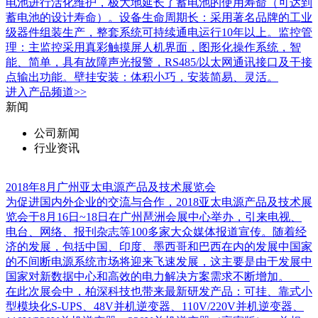
电池进行活化维护，极大地延长了蓄电池的使用寿命（可达到
蓄电池的设计寿命）。设备生命周期长：采用著名品牌的工业
级器件组装生产，整套系统可持续通电运行10年以上。监控管
理：主监控采用真彩触摸屏人机界面，图形化操作系统，智
能、简单，具有故障声光报警，RS485/以太网通讯接口及干接
点输出功能。壁挂安装：体积小巧，安装简易、灵活。
进入
产品
频道>>
新闻
公司新闻
行业资讯
2018年8月广州亚太电源产品及技术展览会
为促进国内外企业的交流与合作，2018亚太电源产品及技术展
览会于8月16日~18日在广州琶洲会展中心举办，引来电视、
电台、网络、报刊杂志等100多家大众媒体报道宣传。随着经
济的发展，包括中国、印度、墨西哥和巴西在内的发展中国家
的不间断电源系统市场将迎来飞速发展，这主要是由于发展中
国家对新数据中心和高效的电力解决方案需求不断增加。
在此次展会中，柏深科技也带来最新研发产品：可挂、靠式小
型模块化S-UPS、48V并机逆变器、110V/220V并机逆变器、