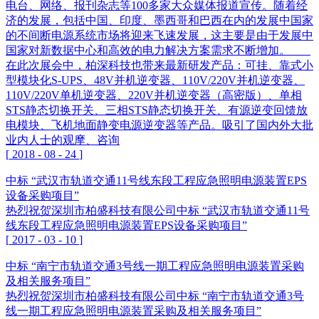
电台、网络、报刊杂志等100多家大众媒体报道宣传。随着经
济的发展，包括中国、印度、墨西哥和巴西在内的发展中国家
的不间断电源系统市场将迎来飞速发展，这主要是由于发展中
国家对新数据中心和高效的电力解决方案需求不断增加。
在此次展会中，柏深科技也带来最新研发产品：可挂、靠式小
型模块化S-UPS、48V并机逆变器、110V/220V并机逆变器、
110V/220V单机逆变器、220V并机逆变器（高密版）、单相
STS静态切换开关、三相STS静态切换开关、有源逆变回馈放
电模块、飞机地面静变电源逆变器等产品。吸引了国内外大批
业内人士的观摩、咨询
[
2018
-
08
-
24
]
中标 “武汉市轨道交通11号线东段工程应急照明电源装置EPS
设备采购项目”
热烈祝贺深圳市柏盛科技有限公司中标 “武汉市轨道交通11号
线东段工程应急照明电源装置EPS设备采购项目”
[
2017
-
03
-
10
]
中标 “南宁市轨道交通3号线一期工程应急照明电源装置采购
及相关服务项目”
热烈祝贺深圳市柏盛科技有限公司中标 “南宁市轨道交通3号
线一期工程应急照明电源装置采购及相关服务项目”