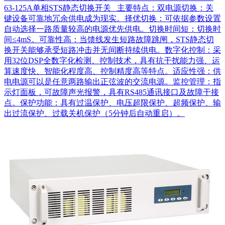
63-125A单相STS静态切换开关 主要特点：双电源切换：关
键设备可靠地冗余供电成为现实。择优切换：可依据参数设置
自动选择一路质量较高的电源优先供电。切换时间短：切换时
间≤4mS。可靠性高：当馈线发生短路故障跳闸，STS静态切
换开关能够承受短路冲击并无间断持续供电。数字化控制：采
用32位DSP全数字化检测、控制技术，具有抗干扰能力强、运
算速度快、智能化程度高、控制精度高等特点。适应性强：供
电电源可以是任意两路输出正弦波的交流电源。监控管理：指
示灯面板，可故障声光报警，具有RS485通讯接口及故障干接
点。保护功能：具有过温保护、电压超限保护、超频保护、输
出过流保护、过载关机保护（5分钟后自动重启）。