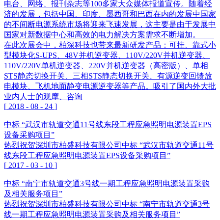
电台、网络、报刊杂志等100多家大众媒体报道宣传。随着经
济的发展，包括中国、印度、墨西哥和巴西在内的发展中国家
的不间断电源系统市场将迎来飞速发展，这主要是由于发展中
国家对新数据中心和高效的电力解决方案需求不断增加。
在此次展会中，柏深科技也带来最新研发产品：可挂、靠式小
型模块化S-UPS、48V并机逆变器、110V/220V并机逆变器、
110V/220V单机逆变器、220V并机逆变器（高密版）、单相
STS静态切换开关、三相STS静态切换开关、有源逆变回馈放
电模块、飞机地面静变电源逆变器等产品。吸引了国内外大批
业内人士的观摩、咨询
[
2018
-
08
-
24
]
中标 “武汉市轨道交通11号线东段工程应急照明电源装置EPS
设备采购项目”
热烈祝贺深圳市柏盛科技有限公司中标 “武汉市轨道交通11号
线东段工程应急照明电源装置EPS设备采购项目”
[
2017
-
03
-
10
]
中标 “南宁市轨道交通3号线一期工程应急照明电源装置采购
及相关服务项目”
热烈祝贺深圳市柏盛科技有限公司中标 “南宁市轨道交通3号
线一期工程应急照明电源装置采购及相关服务项目”