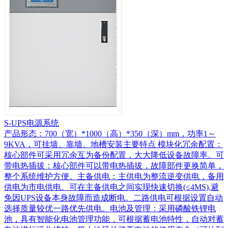
S-UPS电源系统
产品形态：700（宽）*1000（高）*350（深）mm，功率1～
9KVA，可挂墙、靠墙、地槽安装主要特点 模块化冗余配置：
核心部件可采用冗余互为备份配置，大大降低设备故障率。可
带电热插拔：核心部件可以带电热插拔，故障部件更换简单，
整个系统维护方便。主备供电：主供电为整流逆变供电，备用
供电为市电供电。可在主备供电之间实现快速切换(≤4MS),避
免因UPS设备本身故障而造成断电。二路供电可根据设置自动
选择质量较优一路优先供电。电池及管理：采用磷酸铁锂电
池，具有智能化电池管理功能，可根据蓄电池特性，自动对蓄