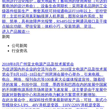
电池进行活化维护，极大地延长了蓄电池的使用寿命（可达到
蓄电池的设计寿命）。设备生命周期长：采用著名品牌的工业
级器件组装生产，整套系统可持续通电运行10年以上。监控管
理：主监控采用真彩触摸屏人机界面，图形化操作系统，智
能、简单，具有故障声光报警，RS485/以太网通讯接口及干接
点输出功能。壁挂安装：体积小巧，安装简易、灵活。
进入
产品
频道>>
新闻
公司新闻
行业资讯
2018年8月广州亚太电源产品及技术展览会
为促进国内外企业的交流与合作，2018亚太电源产品及技术展
览会于8月16日~18日在广州琶洲会展中心举办，引来电视、
电台、网络、报刊杂志等100多家大众媒体报道宣传。随着经
济的发展，包括中国、印度、墨西哥和巴西在内的发展中国家
的不间断电源系统市场将迎来飞速发展，这主要是由于发展中
国家对新数据中心和高效的电力解决方案需求不断增加。
在此次展会中，柏深科技也带来最新研发产品：可挂、靠式小
型模块化S-UPS、48V并机逆变器、110V/220V并机逆变器、