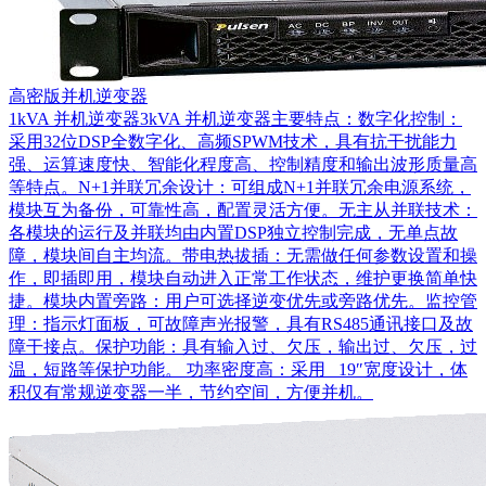
高密版并机逆变器
1kVA 并机逆变器3kVA 并机逆变器主要特点：数字化控制：
采用32位DSP全数字化、高频SPWM技术，具有抗干扰能力
强、运算速度快、智能化程度高、控制精度和输出波形质量高
等特点。N+1并联冗余设计：可组成N+1并联冗余电源系统，
模块互为备份，可靠性高，配置灵活方便。无主从并联技术：
各模块的运行及并联均由内置DSP独立控制完成，无单点故
障，模块间自主均流。带电热拔插：无需做任何参数设置和操
作，即插即用，模块自动进入正常工作状态，维护更换简单快
捷。模块内置旁路：用户可选择逆变优先或旁路优先。监控管
理：指示灯面板，可故障声光报警，具有RS485通讯接口及故
障干接点。保护功能：具有输入过、欠压，输出过、欠压，过
温，短路等保护功能。 功率密度高：采用 19″宽度设计，体
积仅有常规逆变器一半，节约空间，方便并机。