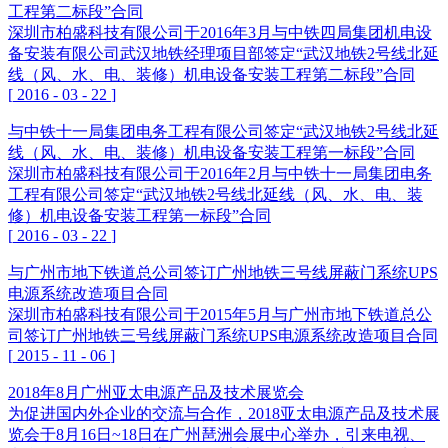
工程第二标段”合同
深圳市柏盛科技有限公司于2016年3月与中铁四局集团机电设
备安装有限公司武汉地铁经理项目部签定“武汉地铁2号线北延
线（风、水、电、装修）机电设备安装工程第二标段”合同
[
2016
-
03
-
22
]
与中铁十一局集团电务工程有限公司签定“武汉地铁2号线北延
线（风、水、电、装修）机电设备安装工程第一标段”合同
深圳市柏盛科技有限公司于2016年2月与中铁十一局集团电务
工程有限公司签定“武汉地铁2号线北延线（风、水、电、装
修）机电设备安装工程第一标段”合同
[
2016
-
03
-
22
]
与广州市地下铁道总公司签订广州地铁三号线屏蔽门系统UPS
电源系统改造项目合同
深圳市柏盛科技有限公司于2015年5月与广州市地下铁道总公
司签订广州地铁三号线屏蔽门系统UPS电源系统改造项目合同
[
2015
-
11
-
06
]
2018年8月广州亚太电源产品及技术展览会
为促进国内外企业的交流与合作，2018亚太电源产品及技术展
览会于8月16日~18日在广州琶洲会展中心举办，引来电视、