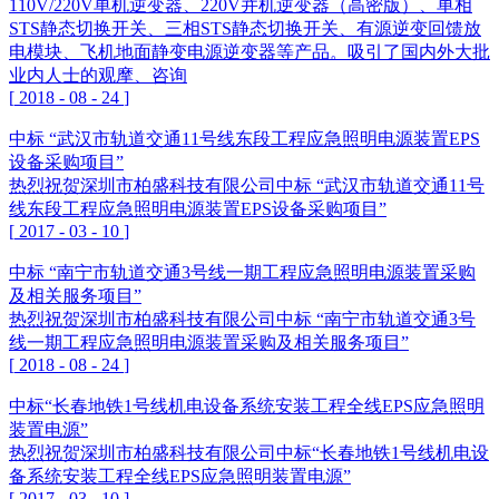
110V/220V单机逆变器、220V并机逆变器（高密版）、单相
STS静态切换开关、三相STS静态切换开关、有源逆变回馈放
电模块、飞机地面静变电源逆变器等产品。吸引了国内外大批
业内人士的观摩、咨询
[
2018
-
08
-
24
]
中标 “武汉市轨道交通11号线东段工程应急照明电源装置EPS
设备采购项目”
热烈祝贺深圳市柏盛科技有限公司中标 “武汉市轨道交通11号
线东段工程应急照明电源装置EPS设备采购项目”
[
2017
-
03
-
10
]
中标 “南宁市轨道交通3号线一期工程应急照明电源装置采购
及相关服务项目”
热烈祝贺深圳市柏盛科技有限公司中标 “南宁市轨道交通3号
线一期工程应急照明电源装置采购及相关服务项目”
[
2018
-
08
-
24
]
中标“长春地铁1号线机电设备系统安装工程全线EPS应急照明
装置电源”
热烈祝贺深圳市柏盛科技有限公司中标“长春地铁1号线机电设
备系统安装工程全线EPS应急照明装置电源”
[
2017
-
03
-
10
]