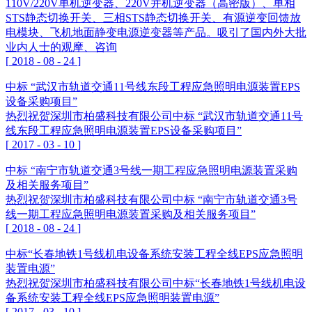
110V/220V单机逆变器、220V并机逆变器（高密版）、单相
STS静态切换开关、三相STS静态切换开关、有源逆变回馈放
电模块、飞机地面静变电源逆变器等产品。吸引了国内外大批
业内人士的观摩、咨询
[
2018
-
08
-
24
]
中标 “武汉市轨道交通11号线东段工程应急照明电源装置EPS
设备采购项目”
热烈祝贺深圳市柏盛科技有限公司中标 “武汉市轨道交通11号
线东段工程应急照明电源装置EPS设备采购项目”
[
2017
-
03
-
10
]
中标 “南宁市轨道交通3号线一期工程应急照明电源装置采购
及相关服务项目”
热烈祝贺深圳市柏盛科技有限公司中标 “南宁市轨道交通3号
线一期工程应急照明电源装置采购及相关服务项目”
[
2018
-
08
-
24
]
中标“长春地铁1号线机电设备系统安装工程全线EPS应急照明
装置电源”
热烈祝贺深圳市柏盛科技有限公司中标“长春地铁1号线机电设
备系统安装工程全线EPS应急照明装置电源”
[
2017
-
03
-
10
]