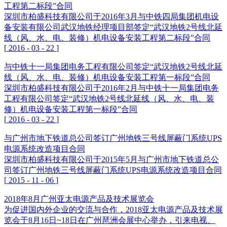
工程第二标段”合同
深圳市柏盛科技有限公司于2016年3月与中铁四局集团机电设
备安装有限公司武汉地铁经理项目部签定“武汉地铁2号线北延
线（风、水、电、装修）机电设备安装工程第二标段”合同
[
2016
-
03
-
22
]
与中铁十一局集团电务工程有限公司签定“武汉地铁2号线北延
线（风、水、电、装修）机电设备安装工程第一标段”合同
深圳市柏盛科技有限公司于2016年2月与中铁十一局集团电务
工程有限公司签定“武汉地铁2号线北延线（风、水、电、装
修）机电设备安装工程第一标段”合同
[
2016
-
03
-
22
]
与广州市地下铁道总公司签订广州地铁三号线屏蔽门系统UPS
电源系统改造项目合同
深圳市柏盛科技有限公司于2015年5月与广州市地下铁道总公
司签订广州地铁三号线屏蔽门系统UPS电源系统改造项目合同
[
2015
-
11
-
06
]
2018年8月广州亚太电源产品及技术展览会
为促进国内外企业的交流与合作，2018亚太电源产品及技术展
览会于8月16日~18日在广州琶洲会展中心举办，引来电视、