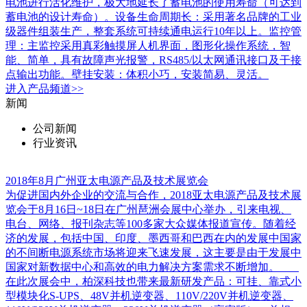
电池进行活化维护，极大地延长了蓄电池的使用寿命（可达到
蓄电池的设计寿命）。设备生命周期长：采用著名品牌的工业
级器件组装生产，整套系统可持续通电运行10年以上。监控管
理：主监控采用真彩触摸屏人机界面，图形化操作系统，智
能、简单，具有故障声光报警，RS485/以太网通讯接口及干接
点输出功能。壁挂安装：体积小巧，安装简易、灵活。
进入
产品
频道>>
新闻
公司新闻
行业资讯
2018年8月广州亚太电源产品及技术展览会
为促进国内外企业的交流与合作，2018亚太电源产品及技术展
览会于8月16日~18日在广州琶洲会展中心举办，引来电视、
电台、网络、报刊杂志等100多家大众媒体报道宣传。随着经
济的发展，包括中国、印度、墨西哥和巴西在内的发展中国家
的不间断电源系统市场将迎来飞速发展，这主要是由于发展中
国家对新数据中心和高效的电力解决方案需求不断增加。
在此次展会中，柏深科技也带来最新研发产品：可挂、靠式小
型模块化S-UPS、48V并机逆变器、110V/220V并机逆变器、