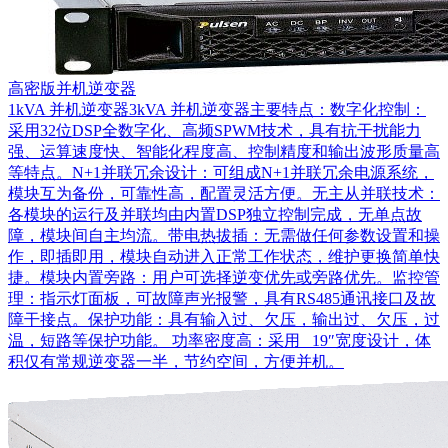
高密版并机逆变器
1kVA 并机逆变器3kVA 并机逆变器主要特点：数字化控制：
采用32位DSP全数字化、高频SPWM技术，具有抗干扰能力
强、运算速度快、智能化程度高、控制精度和输出波形质量高
等特点。N+1并联冗余设计：可组成N+1并联冗余电源系统，
模块互为备份，可靠性高，配置灵活方便。无主从并联技术：
各模块的运行及并联均由内置DSP独立控制完成，无单点故
障，模块间自主均流。带电热拔插：无需做任何参数设置和操
作，即插即用，模块自动进入正常工作状态，维护更换简单快
捷。模块内置旁路：用户可选择逆变优先或旁路优先。监控管
理：指示灯面板，可故障声光报警，具有RS485通讯接口及故
障干接点。保护功能：具有输入过、欠压，输出过、欠压，过
温，短路等保护功能。 功率密度高：采用 19″宽度设计，体
积仅有常规逆变器一半，节约空间，方便并机。