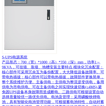
S-UPS电源系统
产品形态：700（宽）*1000（高）*350（深）mm，功率1～
9KVA，可挂墙、靠墙、地槽安装主要特点 模块化冗余配置：
核心部件可采用冗余互为备份配置，大大降低设备故障率。可
带电热插拔：核心部件可以带电热插拔，故障部件更换简单，
整个系统维护方便。主备供电：主供电为整流逆变供电，备用
供电为市电供电。可在主备供电之间实现快速切换(≤4MS),避
免因UPS设备本身故障而造成断电。二路供电可根据设置自动
选择质量较优一路优先供电。电池及管理：采用磷酸铁锂电
池，具有智能化电池管理功能，可根据蓄电池特性，自动对蓄