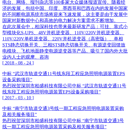
电台、网络、报刊杂志等100多家大众媒体报道宣传。随着经
济的发展，包括中国、印度、墨西哥和巴西在内的发展中国家
的不间断电源系统市场将迎来飞速发展，这主要是由于发展中
国家对新数据中心和高效的电力解决方案需求不断增加。
在此次展会中，柏深科技也带来最新研发产品：可挂、靠式小
型模块化S-UPS、48V并机逆变器、110V/220V并机逆变器、
110V/220V单机逆变器、220V并机逆变器（高密版）、单相
STS静态切换开关、三相STS静态切换开关、有源逆变回馈放
电模块、飞机地面静变电源逆变器等产品。吸引了国内外大批
业内人士的观摩、咨询
[
2018
-
08
-
24
]
中标 “武汉市轨道交通11号线东段工程应急照明电源装置EPS
设备采购项目”
热烈祝贺深圳市柏盛科技有限公司中标 “武汉市轨道交通11号
线东段工程应急照明电源装置EPS设备采购项目”
[
2017
-
03
-
10
]
中标 “南宁市轨道交通3号线一期工程应急照明电源装置采购
及相关服务项目”
热烈祝贺深圳市柏盛科技有限公司中标 “南宁市轨道交通3号
线一期工程应急照明电源装置采购及相关服务项目”