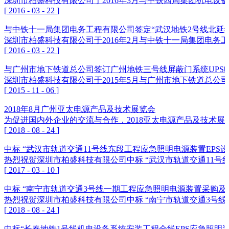
深圳市柏盛科技有限公司于2016年3月与中铁四局集团机电
[
2016
-
03
-
22
]
与中铁十一局集团电务工程有限公司签定“武汉地铁2号线北延
深圳市柏盛科技有限公司于2016年2月与中铁十一局集团电务
[
2016
-
03
-
22
]
与广州市地下铁道总公司签订广州地铁三号线屏蔽门系统UPS
深圳市柏盛科技有限公司于2015年5月与广州市地下铁道总公
[
2015
-
11
-
06
]
2018年8月广州亚太电源产品及技术展览会
为促进国内外企业的交流与合作，2018亚太电源产品及技术展
[
2018
-
08
-
24
]
中标 “武汉市轨道交通11号线东段工程应急照明电源装置EPS
热烈祝贺深圳市柏盛科技有限公司中标 “武汉市轨道交通11号
[
2017
-
03
-
10
]
中标 “南宁市轨道交通3号线一期工程应急照明电源装置采购及
热烈祝贺深圳市柏盛科技有限公司中标 “南宁市轨道交通3号
[
2018
-
08
-
24
]
中标“长春地铁1号线机电设备系统安装工程全线EPS应急照明装