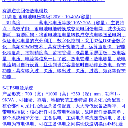
有源逆变回馈放电模块
2U高度 蓄电池电压等级220V：10-40A(容量)
3U高度 蓄电池电压等级110V: 20A（容量） 主要特
点：高效节能：蓄电池电能转换成交流电回馈电网，减少无功
损耗。有源回馈：将蓄电池组电量转换成交流电输送至电网，
保证电池电量的充分利用。数字化控制：采用32位DSP全数字
化、高频SPWM技术，具有抗干扰能力强、运算速度快、智能
化程度高、控制精度高。监控管理：液晶显示屏面板，放电容
量、电压、电流等信息一目了然。放电管理：放电容量，放电
电流均可自行设置，且达到设定容量值时自动停止放电。保护
功能：具有输入过、欠压、输出过、欠压、过温、短路等保护
功能。
S-UPS电源系统
产品形态：700（宽）*1000（高）*350（深）mm，功率1～
9KVA，可挂墙、靠墙、地槽安装主要特点 模块化冗余配置：
核心部件可采用冗余互为备份配置，大大降低设备故障率。可
带电热插拔：核心部件可以带电热插拔，故障部件更换简单，
整个系统维护方便。主备供电：主供电为整流逆变供电，备用
供电为市电供电。可在主备供电之间实现快速切换(≤4MS),避