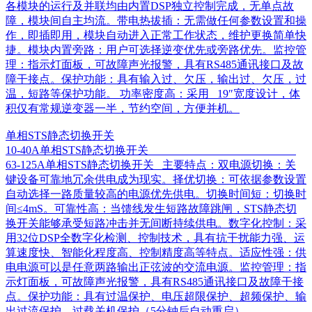
各模块的运行及并联均由内置DSP独立控制完成，无单点故
障，模块间自主均流。带电热拔插：无需做任何参数设置和操
作，即插即用，模块自动进入正常工作状态，维护更换简单快
捷。模块内置旁路：用户可选择逆变优先或旁路优先。监控管
理：指示灯面板，可故障声光报警，具有RS485通讯接口及故
障干接点。保护功能：具有输入过、欠压，输出过、欠压，过
温，短路等保护功能。 功率密度高：采用 19″宽度设计，体
积仅有常规逆变器一半，节约空间，方便并机。
单相STS静态切换开关
10-40A单相STS静态切换开关
63-125A单相STS静态切换开关 主要特点：双电源切换：关
键设备可靠地冗余供电成为现实。择优切换：可依据参数设置
自动选择一路质量较高的电源优先供电。切换时间短：切换时
间≤4mS。可靠性高：当馈线发生短路故障跳闸，STS静态切
换开关能够承受短路冲击并无间断持续供电。数字化控制：采
用32位DSP全数字化检测、控制技术，具有抗干扰能力强、运
算速度快、智能化程度高、控制精度高等特点。适应性强：供
电电源可以是任意两路输出正弦波的交流电源。监控管理：指
示灯面板，可故障声光报警，具有RS485通讯接口及故障干接
点。保护功能：具有过温保护、电压超限保护、超频保护、输
出过流保护、过载关机保护（5分钟后自动重启）。