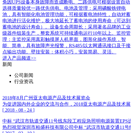
免因UPS设备本身故障而造成断电。二路供电可根据设置自动
选择质量较优一路优先供电。电池及管理：采用磷酸铁锂电
池，具有智能化电池管理功能，可根据蓄电池特性，自动对蓄
电池进行活化维护，极大地延长了蓄电池的使用寿命（可达到
蓄电池的设计寿命）。设备生命周期长：采用著名品牌的工业
级器件组装生产，整套系统可持续通电运行10年以上。监控管
理：主监控采用真彩触摸屏人机界面，图形化操作系统，智
能、简单，具有故障声光报警，RS485/以太网通讯接口及干接
点输出功能。壁挂安装：体积小巧，安装简易、灵活。
进入
产品
频道>>
新闻
公司新闻
行业资讯
2018年8月广州亚太电源产品及技术展览会
为促进国内外企业的交流与合作，2018亚太电源产品及技术展
[
2018
-
08
-
24
]
中标 “武汉市轨道交通11号线东段工程应急照明电源装置EPS
热烈祝贺深圳市柏盛科技有限公司中标 “武汉市轨道交通11号