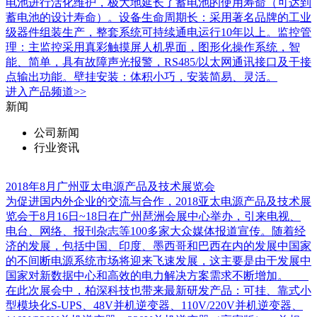
电池进行活化维护，极大地延长了蓄电池的使用寿命（可达到
蓄电池的设计寿命）。设备生命周期长：采用著名品牌的工业
级器件组装生产，整套系统可持续通电运行10年以上。监控管
理：主监控采用真彩触摸屏人机界面，图形化操作系统，智
能、简单，具有故障声光报警，RS485/以太网通讯接口及干接
点输出功能。壁挂安装：体积小巧，安装简易、灵活。
进入
产品
频道>>
新闻
公司新闻
行业资讯
2018年8月广州亚太电源产品及技术展览会
为促进国内外企业的交流与合作，2018亚太电源产品及技术展
览会于8月16日~18日在广州琶洲会展中心举办，引来电视、
电台、网络、报刊杂志等100多家大众媒体报道宣传。随着经
济的发展，包括中国、印度、墨西哥和巴西在内的发展中国家
的不间断电源系统市场将迎来飞速发展，这主要是由于发展中
国家对新数据中心和高效的电力解决方案需求不断增加。
在此次展会中，柏深科技也带来最新研发产品：可挂、靠式小
型模块化S-UPS、48V并机逆变器、110V/220V并机逆变器、