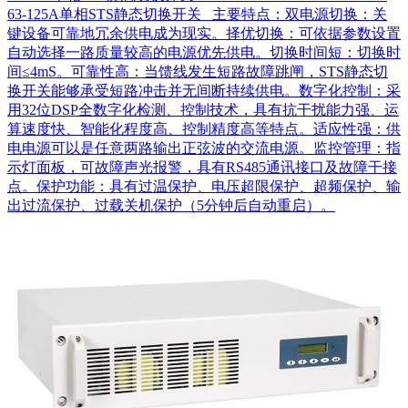
63-125A单相STS静态切换开关 主要特点：双电源切换：关
键设备可靠地冗余供电成为现实。择优切换：可依据参数设置
自动选择一路质量较高的电源优先供电。切换时间短：切换时
间≤4mS。可靠性高：当馈线发生短路故障跳闸，STS静态切
换开关能够承受短路冲击并无间断持续供电。数字化控制：采
用32位DSP全数字化检测、控制技术，具有抗干扰能力强、运
算速度快、智能化程度高、控制精度高等特点。适应性强：供
电电源可以是任意两路输出正弦波的交流电源。监控管理：指
示灯面板，可故障声光报警，具有RS485通讯接口及故障干接
点。保护功能：具有过温保护、电压超限保护、超频保护、输
出过流保护、过载关机保护（5分钟后自动重启）。