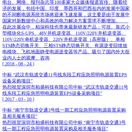
电台、网络、报刊杂志等100多家大众媒体报道宣传。随着经
济的发展，包括中国、印度、墨西哥和巴西在内的发展中国家
的不间断电源系统市场将迎来飞速发展，这主要是由于发展中
国家对新数据中心和高效的电力解决方案需求不断增加。
在此次展会中，柏深科技也带来最新研发产品：可挂、靠式小
型模块化S-UPS、48V并机逆变器、110V/220V并机逆变器、
110V/220V单机逆变器、220V并机逆变器（高密版）、单相
STS静态切换开关、三相STS静态切换开关、有源逆变回馈放
电模块、飞机地面静变电源逆变器等产品。吸引了国内外大批
业内人士的观摩、咨询
[
2018
-
08
-
24
]
中标 “武汉市轨道交通11号线东段工程应急照明电源装置EPS
设备采购项目”
热烈祝贺深圳市柏盛科技有限公司中标 “武汉市轨道交通11号
线东段工程应急照明电源装置EPS设备采购项目”
[
2017
-
03
-
10
]
中标 “南宁市轨道交通3号线一期工程应急照明电源装置采购
及相关服务项目”
热烈祝贺深圳市柏盛科技有限公司中标 “南宁市轨道交通3号
线一期工程应急照明电源装置采购及相关服务项目”