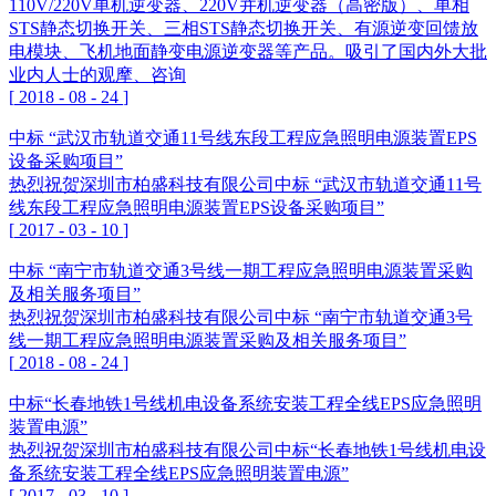
110V/220V单机逆变器、220V并机逆变器（高密版）、单相
STS静态切换开关、三相STS静态切换开关、有源逆变回馈放
电模块、飞机地面静变电源逆变器等产品。吸引了国内外大批
业内人士的观摩、咨询
[
2018
-
08
-
24
]
中标 “武汉市轨道交通11号线东段工程应急照明电源装置EPS
设备采购项目”
热烈祝贺深圳市柏盛科技有限公司中标 “武汉市轨道交通11号
线东段工程应急照明电源装置EPS设备采购项目”
[
2017
-
03
-
10
]
中标 “南宁市轨道交通3号线一期工程应急照明电源装置采购
及相关服务项目”
热烈祝贺深圳市柏盛科技有限公司中标 “南宁市轨道交通3号
线一期工程应急照明电源装置采购及相关服务项目”
[
2018
-
08
-
24
]
中标“长春地铁1号线机电设备系统安装工程全线EPS应急照明
装置电源”
热烈祝贺深圳市柏盛科技有限公司中标“长春地铁1号线机电设
备系统安装工程全线EPS应急照明装置电源”
[
2017
-
03
-
10
]