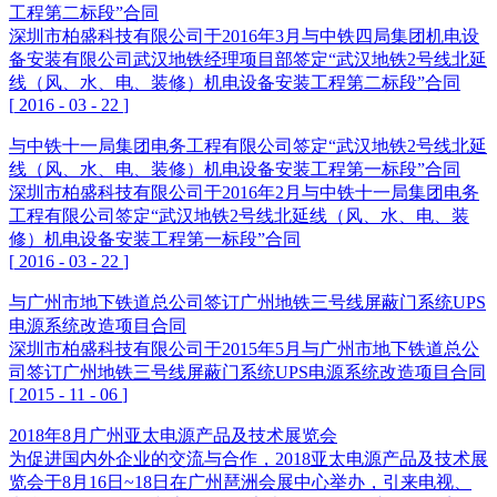
工程第二标段”合同
深圳市柏盛科技有限公司于2016年3月与中铁四局集团机电设
备安装有限公司武汉地铁经理项目部签定“武汉地铁2号线北延
线（风、水、电、装修）机电设备安装工程第二标段”合同
[
2016
-
03
-
22
]
与中铁十一局集团电务工程有限公司签定“武汉地铁2号线北延
线（风、水、电、装修）机电设备安装工程第一标段”合同
深圳市柏盛科技有限公司于2016年2月与中铁十一局集团电务
工程有限公司签定“武汉地铁2号线北延线（风、水、电、装
修）机电设备安装工程第一标段”合同
[
2016
-
03
-
22
]
与广州市地下铁道总公司签订广州地铁三号线屏蔽门系统UPS
电源系统改造项目合同
深圳市柏盛科技有限公司于2015年5月与广州市地下铁道总公
司签订广州地铁三号线屏蔽门系统UPS电源系统改造项目合同
[
2015
-
11
-
06
]
2018年8月广州亚太电源产品及技术展览会
为促进国内外企业的交流与合作，2018亚太电源产品及技术展
览会于8月16日~18日在广州琶洲会展中心举办，引来电视、