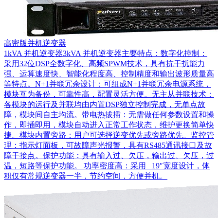
高密版并机逆变器
1kVA 并机逆变器3kVA 并机逆变器主要特点：数字化控制：
采用32位DSP全数字化、高频SPWM技术，具有抗干扰能力
强、运算速度快、智能化程度高、控制精度和输出波形质量高
等特点。N+1并联冗余设计：可组成N+1并联冗余电源系统，
模块互为备份，可靠性高，配置灵活方便。无主从并联技术：
各模块的运行及并联均由内置DSP独立控制完成，无单点故
障，模块间自主均流。带电热拔插：无需做任何参数设置和操
作，即插即用，模块自动进入正常工作状态，维护更换简单快
捷。模块内置旁路：用户可选择逆变优先或旁路优先。监控管
理：指示灯面板，可故障声光报警，具有RS485通讯接口及故
障干接点。保护功能：具有输入过、欠压，输出过、欠压，过
温，短路等保护功能。 功率密度高：采用 19″宽度设计，体
积仅有常规逆变器一半，节约空间，方便并机。