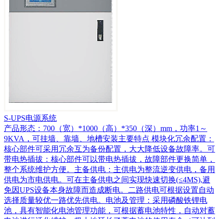
S-UPS电源系统
产品形态：700（宽）*1000（高）*350（深）mm，功率1～
9KVA，可挂墙、靠墙、地槽安装主要特点 模块化冗余配置：
核心部件可采用冗余互为备份配置，大大降低设备故障率。可
带电热插拔：核心部件可以带电热插拔，故障部件更换简单，
整个系统维护方便。主备供电：主供电为整流逆变供电，备用
供电为市电供电。可在主备供电之间实现快速切换(≤4MS),避
免因UPS设备本身故障而造成断电。二路供电可根据设置自动
选择质量较优一路优先供电。电池及管理：采用磷酸铁锂电
池，具有智能化电池管理功能，可根据蓄电池特性，自动对蓄