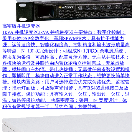
高密版并机逆变器
1kVA 并机逆变器3kVA 并机逆变器主要特点：数字化控制：
采用32位DSP全数字化、高频SPWM技术，具有抗干扰能力
强、运算速度快、智能化程度高、控制精度和输出波形质量高
等特点。N+1并联冗余设计：可组成N+1并联冗余电源系统，
模块互为备份，可靠性高，配置灵活方便。无主从并联技术：
各模块的运行及并联均由内置DSP独立控制完成，无单点故
障，模块间自主均流。带电热拔插：无需做任何参数设置和操
作，即插即用，模块自动进入正常工作状态，维护更换简单快
捷。模块内置旁路：用户可选择逆变优先或旁路优先。监控管
理：指示灯面板，可故障声光报警，具有RS485通讯接口及故
障干接点。保护功能：具有输入过、欠压，输出过、欠压，过
温，短路等保护功能。 功率密度高：采用 19″宽度设计，体
积仅有常规逆变器一半，节约空间，方便并机。