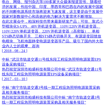
电台、网络、报刊杂志等100多家大众媒体报道宣传。随着经
济的发展，包括中国、印度、墨西哥和巴西在内的发展中国家
的不间断电源系统市场将迎来飞速发展，这主要是由于发展中
国家对新数据中心和高效的电力解决方案需求不断增加。
在此次展会中，柏深科技也带来最新研发产品：可挂、靠式小
型模块化S-UPS、48V并机逆变器、110V/220V并机逆变器、
110V/220V单机逆变器、220V并机逆变器（高密版）、单相
STS静态切换开关、三相STS静态切换开关、有源逆变回馈放
电模块、飞机地面静变电源逆变器等产品。吸引了国内外大批
业内人士的观摩、咨询
[
2018
-
08
-
24
]
中标 “武汉市轨道交通11号线东段工程应急照明电源装置EPS
设备采购项目”
热烈祝贺深圳市柏盛科技有限公司中标 “武汉市轨道交通11号
线东段工程应急照明电源装置EPS设备采购项目”
[
2017
-
03
-
10
]
中标 “南宁市轨道交通3号线一期工程应急照明电源装置采购
及相关服务项目”
热烈祝贺深圳市柏盛科技有限公司中标 “南宁市轨道交通3号
线一期工程应急照明电源装置采购及相关服务项目”