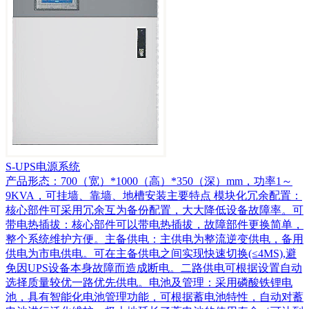
S-UPS电源系统
产品形态：700（宽）*1000（高）*350（深）mm，功率1～
9KVA，可挂墙、靠墙、地槽安装主要特点 模块化冗余配置：
核心部件可采用冗余互为备份配置，大大降低设备故障率。可
带电热插拔：核心部件可以带电热插拔，故障部件更换简单，
整个系统维护方便。主备供电：主供电为整流逆变供电，备用
供电为市电供电。可在主备供电之间实现快速切换(≤4MS),避
免因UPS设备本身故障而造成断电。二路供电可根据设置自动
选择质量较优一路优先供电。电池及管理：采用磷酸铁锂电
池，具有智能化电池管理功能，可根据蓄电池特性，自动对蓄