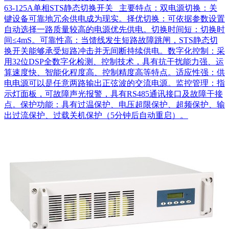
63-125A单相STS静态切换开关 主要特点：双电源切换：关
键设备可靠地冗余供电成为现实。择优切换：可依据参数设置
自动选择一路质量较高的电源优先供电。切换时间短：切换时
间≤4mS。可靠性高：当馈线发生短路故障跳闸，STS静态切
换开关能够承受短路冲击并无间断持续供电。数字化控制：采
用32位DSP全数字化检测、控制技术，具有抗干扰能力强、运
算速度快、智能化程度高、控制精度高等特点。适应性强：供
电电源可以是任意两路输出正弦波的交流电源。监控管理：指
示灯面板，可故障声光报警，具有RS485通讯接口及故障干接
点。保护功能：具有过温保护、电压超限保护、超频保护、输
出过流保护、过载关机保护（5分钟后自动重启）。