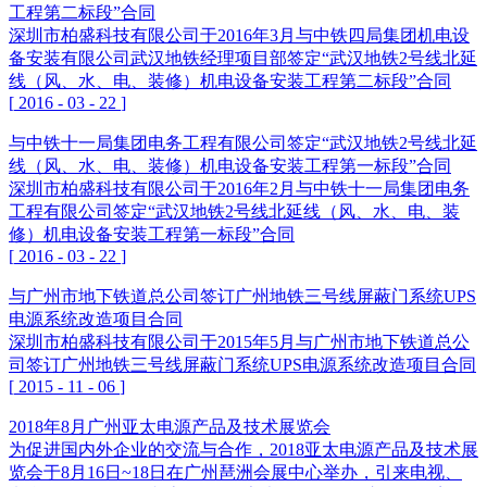
工程第二标段”合同
深圳市柏盛科技有限公司于2016年3月与中铁四局集团机电设
备安装有限公司武汉地铁经理项目部签定“武汉地铁2号线北延
线（风、水、电、装修）机电设备安装工程第二标段”合同
[
2016
-
03
-
22
]
与中铁十一局集团电务工程有限公司签定“武汉地铁2号线北延
线（风、水、电、装修）机电设备安装工程第一标段”合同
深圳市柏盛科技有限公司于2016年2月与中铁十一局集团电务
工程有限公司签定“武汉地铁2号线北延线（风、水、电、装
修）机电设备安装工程第一标段”合同
[
2016
-
03
-
22
]
与广州市地下铁道总公司签订广州地铁三号线屏蔽门系统UPS
电源系统改造项目合同
深圳市柏盛科技有限公司于2015年5月与广州市地下铁道总公
司签订广州地铁三号线屏蔽门系统UPS电源系统改造项目合同
[
2015
-
11
-
06
]
2018年8月广州亚太电源产品及技术展览会
为促进国内外企业的交流与合作，2018亚太电源产品及技术展
览会于8月16日~18日在广州琶洲会展中心举办，引来电视、