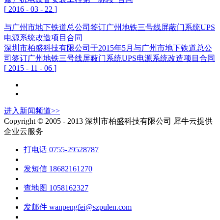
[
2016
-
03
-
22
]
与广州市地下铁道总公司签订广州地铁三号线屏蔽门系统UPS
电源系统改造项目合同
深圳市柏盛科技有限公司于2015年5月与广州市地下铁道总公
司签订广州地铁三号线屏蔽门系统UPS电源系统改造项目合同
[
2015
-
11
-
06
]
进入
新闻
频道>>
Copyright © 2005 - 2013 深圳市柏盛科技有限公司
犀牛云提供
企业云服务
打电话
0755-29528787
发短信
18682161270
查地图
1058162327
发邮件
wanpengfei@szpulen.com